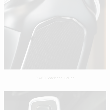
P 463 Shark con luci led