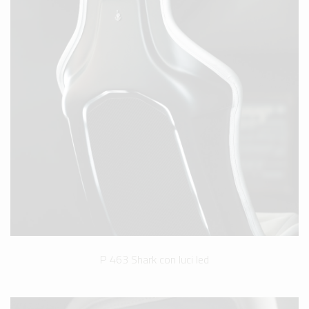
P 463 Shark con luci led