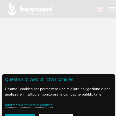
BACK
BACK
BACK
BACK
BACK
BESENZONI
PRODOTTI
BE ELECTRIC
NEWS MEDIA
ASSISTENZA
AZIENDA
POLTRONE PILOTA
LAPASSERELLA
NEWS
TUTORIALS
Questo sito web utilizza i cookies
CODICE ETICO
BASI TAVOLO
LASCALA
VIDEO
MANUTENZIONE
POLTRONA PILOTA P 463 SHARK
Usiamo i cookies per permettere una migliore navigazione e per
analizzare il traffico e monitorare le campagne pubblicitarie.
SOSTENIBILITÀ E CSR
PASSERELLE
IL SALPA ANCORA
SOCIAL
Informativa privacy e cookies
STORIA
GRU - MOVIMENTAZIONE PLANCETTA - VARO TENDER
ILTENDERLIFT