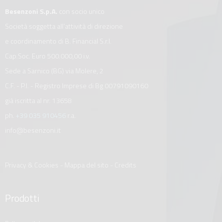
Besenzoni S.p.A.
con socio unico
Società soggetta all’attività di direzione
e coordinamento di B. Financial S.r.l.
Cap.Soc. Euro 500.000,00 i.v.
Sede a Sarnico (BG) via Molere, 2
C.F. - P.I. - Registro Imprese di Bg 00791090160
già iscritta al nr. 13658
ph.
+39 035 910456
r.a.
info@besenzoni.it
Privacy & Cookies
-
Mappa del sito
-
Credits
Prodotti