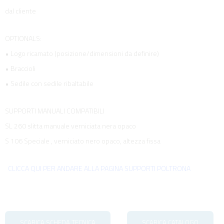
dal cliente
OPTIONALS:
• Logo ricamato (posizione/dimensioni da definire)
• Braccioli
• Sedile con sedile ribaltabile
SUPPORTI MANUALI COMPATIBILI
SL 260 slitta manuale verniciata nera opaco
S 106 Speciale , verniciato nero opaco, altezza fissa
CLICCA QUI PER ANDARE ALLA PAGINA SUPPORTI POLTRONA
SCARICA SCHEDA TECNICA
SCARICA CATALOGO