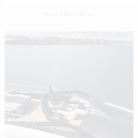
P 463 Shark con luci led