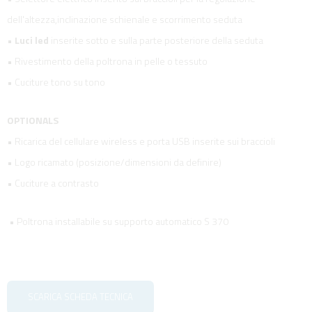
dell'altezza,inclinazione schienale e scorrimento seduta
•
Luci led
inserite sotto e sulla parte posteriore della seduta
• Rivestimento della poltrona in pelle o tessuto
• Cuciture tono su tono
OPTIONALS
• Ricarica del cellulare wireless e porta USB inserite sui braccioli
• Logo ricamato (posizione/dimensioni da definire)
• Cuciture a contrasto
• Poltrona installabile su supporto automatico S 370
SCARICA SCHEDA TECNICA