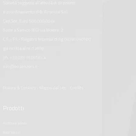
Società soggetta all’attività di direzione
e coordinamento di B. Financial S.r.l.
Cap.Soc. Euro 500.000,00 i.v.
Sede a Sarnico (BG) via Molere, 2
C.F. - P.I. - Registro Imprese di Bg 00791090160
già iscritta al nr. 13658
ph.
+39 035 910456
r.a.
info@besenzoni.it
Privacy & Cookies
-
Mappa del sito
-
Credits
Prodotti
poltrone pilota
basi tavolo