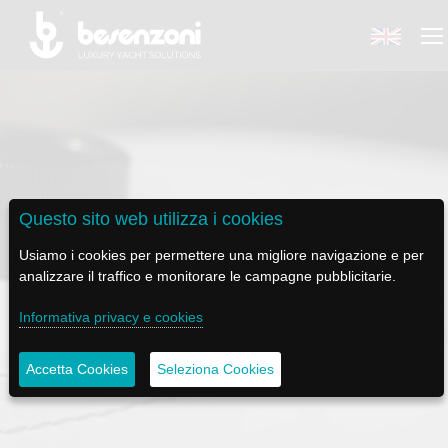
BACK
BACK
BACK
BACK
BACK
Questo sito web utilizza i cookies
BESENZONI
PRODOTTI
BE ELECTRIC
NEWS MEDIA
ASSISTENZA
Usiamo i cookies per permettere una migliore navigazione e per
analizzare il traffico e monitorare le campagne pubblicitarie.
AZIENDA
POLTRONE PILOTA
LAPASSERELLA
NEWS
TUTORIALS
POLTRONA PILOTA P 472 A MANTA
Informativa privacy e cookies
STORIA
BASI TAVOLO
LASCALA
VIDEO
MANUTENZIONE
SMART
Accetta Cookies
Seleziona Cookies
CODICE ETICO
PASSERELLE
IL SALPA ANCORA
SOCIAL
SOSTENIBILITÀ E CSR
GRU - MOVIMENTAZIONE PLANCETTA - VARO TENDER
ILTENDERLIFT