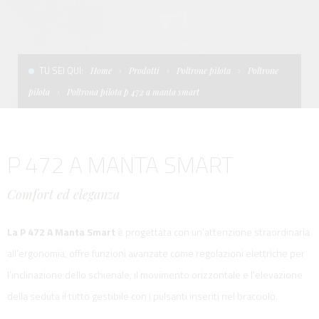
CONDIZIONI DI VENDITA
SCALE
LA TENDA PARASOLE
TERMINI E CONDIZIONI D'USO
UNICA - CUSTOM
SOFT TOP
TU SEI QUI:
Home
Prodotti
Poltrone pilota
Poltrone
PRIVACY & COOKIES
PRODOTTI PER BARCHE DA DIFESA E DA LAVORO
pilota
Poltrona pilota p 472 a manta smart
CONTATTI
ESSENZE
P 472 A MANTA SMART
LAVORA CON NOI
APP SYSTEM
Comfort ed eleganza
La P 472 A Manta Smart
è progettata con un’attenzione straordinaria
all’ergonomia, offre funzioni avanzate come regolazioni elettriche per
l’inclinazione dello schienale, il movimento orizzontale e l’elevazione
della seduta il tutto gestibile con i pulsanti inseriti nel bracciolo.