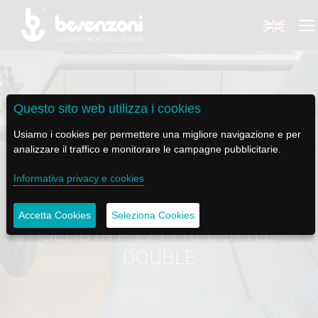
Questo sito web utilizza i cookies
BACK
BACK
BACK
BACK
BACK
Usiamo i cookies per permettere una migliore navigazione e per
analizzare il traffico e monitorare le campagne pubblicitarie.
BESENZONI
PRODOTTI
BE ELECTRIC
NEWS MEDIA
ASSISTENZA
Informativa privacy e cookies
AZIENDA
POLTRONE PILOTA
LAPASSERELLA
NEWS
TUTORIALS
Accetta Cookies
Seleziona Cookies
SEDUTA P 221 FREE STYLE
CODICE ETICO
BASI TAVOLO
LASCALA
VIDEO
MANUTENZIONE
DOUBLE
SOSTENIBILITÀ E CSR
PASSERELLE
IL SALPA ANCORA
SOCIAL
STORIA
GRU - MOVIMENTAZIONE PLANCETTA - VARO TENDER
ILTENDERLIFT