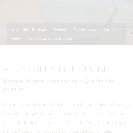
CONDIZIONI DI VENDITA
SCALE
LA TENDA PARASOLE
TERMINI E CONDIZIONI D'USO
UNICA - CUSTOM
SOFT TOP
TU SEI QUI:
Home
Prodotti
Poltrone pilota
Poltrone
PRIVACY & COOKIES
PRODOTTI PER BARCHE DA DIFESA E DA LAVORO
pilota
Seduta p 221 free style double
CONTATTI
ESSENZE
P 221 FREE STYLE DOUBLE
LAVORA CON NOI
APP SYSTEM
Moderno, sportivo o classico: scegli tu il tuo stile
preferito
Poltrone e divanetti con schienale fisso installabili su diverse tipologie
di supporto per garantire massimo comfort in navigazione. Possono
essere dotate di seduta con cuscino ribaltabile per consentire la guida
in piedi. Rivestibili con tessuto o pelle, per adattarsi al meglio