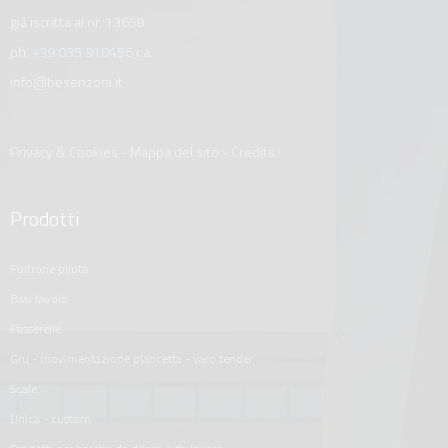
già iscritta al nr. 13658
ph.
+39 035 910456
r.a.
info@besenzoni.it
Privacy & Cookies
-
Mappa del sito
-
Credits
Prodotti
poltrone pilota
basi tavolo
passerelle
gru - movimentazione plancetta - varo tender
scale
unica - custom