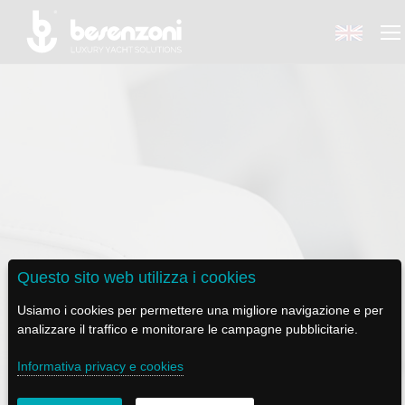
BACK
BACK
BACK
BACK
BACK
BESENZONI
PRODOTTI
BE ELECTRIC
NEWS MEDIA
ASSISTENZA
AZIENDA
POLTRONE PILOTA
LAPASSERELLA
NEWS
TUTORIALS
Questo sito web utilizza i cookies
STORIA
BASI TAVOLO
LASCALA
VIDEO
MANUTENZIONE
SEDUTA P 417 SPORT
Usiamo i cookies per permettere una migliore navigazione e per
analizzare il traffico e monitorare le campagne pubblicitarie.
CODICE ETICO
PASSERELLE
IL SALPA ANCORA
SOCIAL
Informativa privacy e cookies
SOSTENIBILITÀ E CSR
GRU - MOVIMENTAZIONE PLANCETTA - VARO TENDER
ILTENDERLIFT