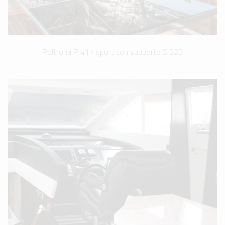
Poltrona P 417 sport con supporto S 223