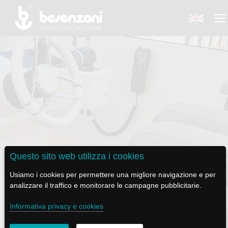
BACK
BACK
BACK
BACK
BACK
BESENZONI
PRODOTTI
BE ELECTRIC
NEWS MEDIA
ASSISTENZA
AZIENDA
POLTRONE PILOTA
LAPASSERELLA
NEWS
TUTORIALS
Questo sito web utilizza i cookies
STORIA
BASI TAVOLO
LASCALA
VIDEO
MANUTENZIONE
SEDUTA P 451 FLYBRIDGE
Usiamo i cookies per permettere una migliore navigazione e per
analizzare il traffico e monitorare le campagne pubblicitarie.
CODICE ETICO
PASSERELLE
IL SALPA ANCORA
SOCIAL
Informativa privacy e cookies
SOSTENIBILITÀ E CSR
GRU - MOVIMENTAZIONE PLANCETTA - VARO TENDER
ILTENDERLIFT