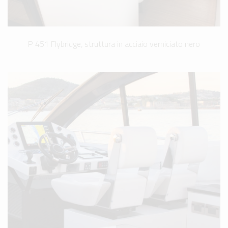
P 451 Flybridge, struttura in acciaio verniciato nero