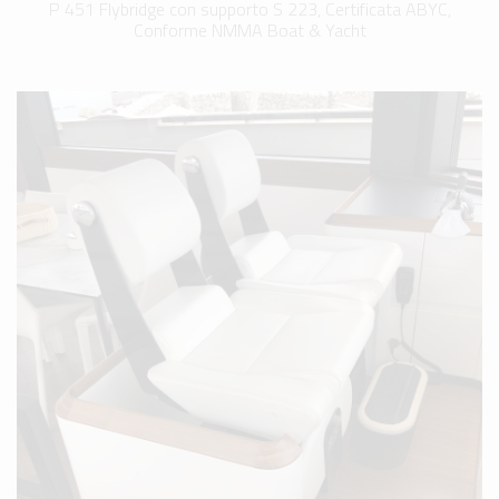
P 451 Flybridge con supporto S 223, Certificata ABYC,
Conforme NMMA Boat & Yacht