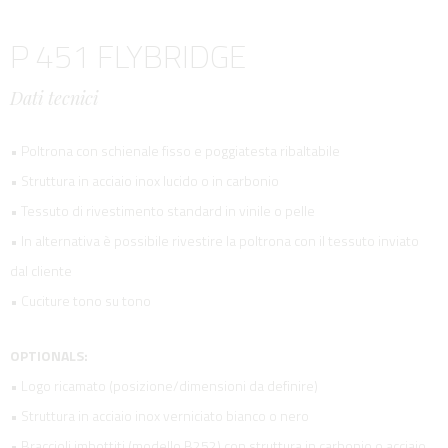
P 451 FLYBRIDGE
Dati tecnici
• Poltrona con schienale fisso e poggiatesta ribaltabile
• Struttura in acciaio inox lucido o in carbonio
• Tessuto di rivestimento standard in vinile o pelle
• In alternativa è possibile rivestire la poltrona con il tessuto inviato
dal cliente
• Cuciture tono su tono
OPTIONALS:
• Logo ricamato (posizione/dimensioni da definire)
• Struttura in acciaio inox verniciato bianco o nero
• Braccioli imbottiti (modello B252) con struttura in carbonio o acciaio