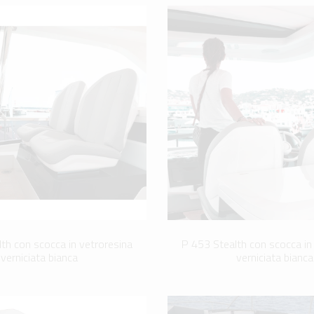
th con scocca in vetroresina
P 453 Stealth con scocca in
verniciata bianca
verniciata bianca