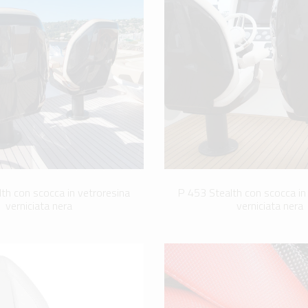
th con scocca in vetroresina
P 453 Stealth con scocca in
verniciata nera
verniciata nera