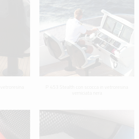
 vetroresina
P 453 Stealth con scocca in vetroresina
verniciata nera