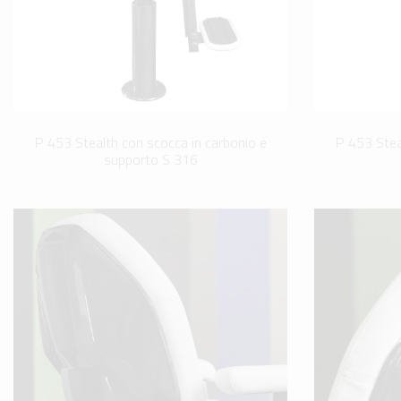
P 453 Stealth con scocca in carbonio e
P 453 Stea
supporto S 316