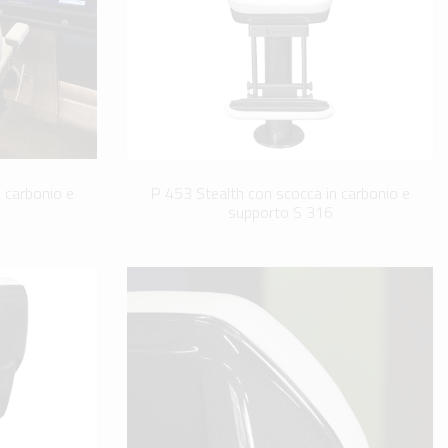
 carbonio e
P 453 Stealth con scocca in carbonio e
supporto S 316