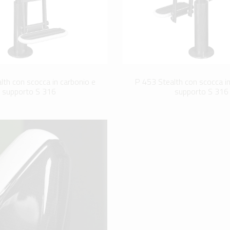
lth con scocca in carbonio e
P 453 Stealth con scocca in
supporto S 316
supporto S 316