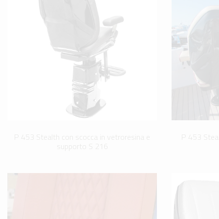
P 453 Stealth con scocca in vetroresina e
P 453 Steal
supporto S 216