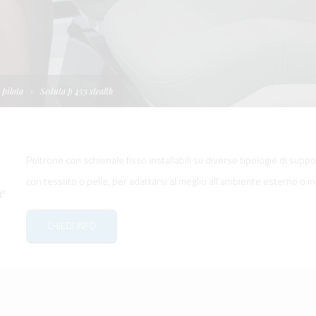
I
TELLONI
BOATS
NE IDRAULICA
NE PLANCETTA
VIMENTAZIONE
FORM
IENTRANTI CON
NE ELETTRICA
 WORKBOATS
OLO
 pilota
Seduta p 453 stealth
MENTAZIONE
 SYSTEM -
RKBOATS
Poltrone con schienale fisso installabili su diverse tipologie di sup
con tessuto o pelle, per adattarsi al meglio all’ambiente esterno o i
e
CHIEDI INFO
GNALE
D'ACCESSO