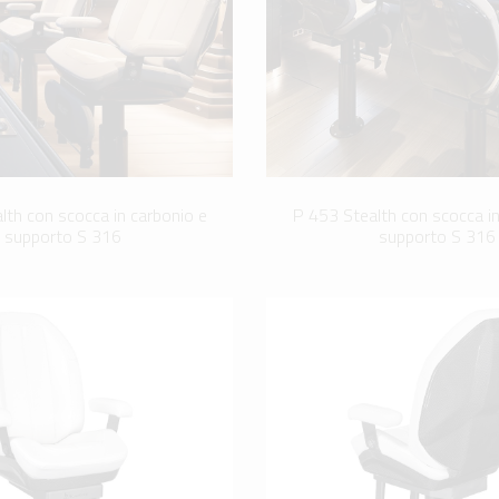
lth con scocca in carbonio e
P 453 Stealth con scocca in
supporto S 316
supporto S 316