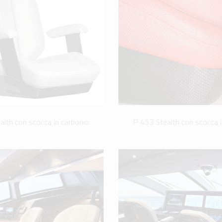
alth con scocca in carbonio
P 453 Stealth con scocca i