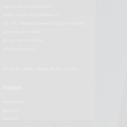
Cap.Soc. Euro 500.000,00 i.v.
Sede a Sarnico (BG) via Molere, 2
C.F. - P.I. - Registro Imprese di Bg 00791090160
già iscritta al nr. 13658
ph.
+39 035 910456
r.a.
info@besenzoni.it
Privacy & Cookies
-
Mappa del sito
-
Credits
Prodotti
poltrone pilota
basi tavolo
passerelle