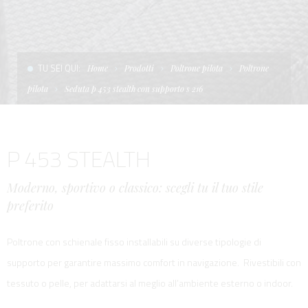
CONDIZIONI DI VENDITA
SCALE
LA TENDA PARASOLE
TERMINI E CONDIZIONI D'USO
UNICA - CUSTOM
SOFT TOP
TU SEI QUI:
Home
Prodotti
Poltrone pilota
Poltrone
PRIVACY & COOKIES
PRODOTTI PER BARCHE DA DIFESA E DA LAVORO
pilota
Seduta p 453 stealth con supporto s 216
CONTATTI
ESSENZE
P 453 STEALTH
LAVORA CON NOI
APP SYSTEM
Moderno, sportivo o classico: scegli tu il tuo stile
preferito
Poltrone con schienale fisso installabili su diverse tipologie di
supporto per garantire massimo comfort in navigazione. Rivestibili con
tessuto o pelle, per adattarsi al meglio all’ambiente esterno o indoor.