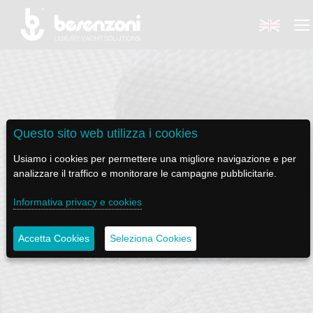
BACK
BACK
BACK
BACK
BACK
Questo sito web utilizza i cookies
Usiamo i cookies per permettere una migliore navigazione e per
BESENZONI
PRODOTTI
BE ELECTRIC
NEWS MEDIA
ASSISTENZA
analizzare il traffico e monitorare le campagne pubblicitarie.
AZIENDA
POLTRONE PILOTA
LAPASSERELLA
NEWS
TUTORIALS
Informativa privacy e cookies
SEDUTA P 453 STEALTH CON
CODICE ETICO
BASI TAVOLO
LASCALA
VIDEO
MANUTENZIONE
Accetta Cookies
Seleziona Cookies
SUPPORTO S 216
SOSTENIBILITÀ E CSR
PASSERELLE
IL SALPA ANCORA
SOCIAL
STORIA
GRU - MOVIMENTAZIONE PLANCETTA - VARO TENDER
ILTENDERLIFT