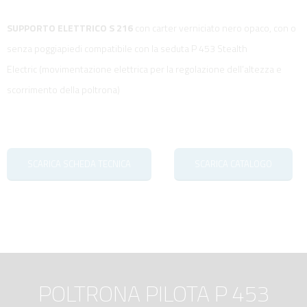
SUPPORTO ELETTRICO S 216
con carter verniciato nero opaco, con o
senza poggiapiedi compatibile con la seduta P 453 Stealth
Electric (movimentazione elettrica per la regolazione dell’altezza e
scorrimento della poltrona)
SCARICA SCHEDA TECNICA
SCARICA CATALOGO
POLTRONA PILOTA P 453