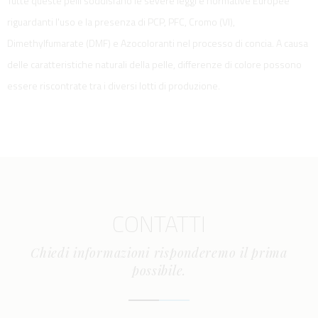
Tutte queste pelli soddisfano le severe leggi e normative Europee
riguardanti l'uso e la presenza di PCP, PFC, Cromo (VI),
Dimethylfumarate (DMF) e Azocoloranti nel processo di concia. A causa
delle caratteristiche naturali della pelle, differenze di colore possono
essere riscontrate tra i diversi lotti di produzione.
CONTATTI
Chiedi informazioni risponderemo il prima
possibile.