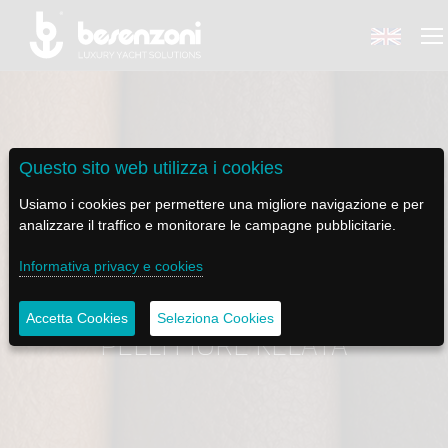
Questo sito web utilizza i cookies
BACK
BACK
BACK
BACK
BACK
Usiamo i cookies per permettere una migliore navigazione e per
analizzare il traffico e monitorare le campagne pubblicitarie.
BESENZONI
PRODOTTI
BE ELECTRIC
NEWS MEDIA
ASSISTENZA
Informativa privacy e cookies
AZIENDA
POLTRONE PILOTA
LAPASSERELLA
NEWS
TUTORIALS
Accetta Cookies
Seleziona Cookies
STORIA
BASI TAVOLO
LASCALA
VIDEO
MANUTENZIONE
PELLI FIORE KELATA
CODICE ETICO
PASSERELLE
IL SALPA ANCORA
SOCIAL
SOSTENIBILITÀ E CSR
GRU - MOVIMENTAZIONE PLANCETTA - VARO TENDER
ILTENDERLIFT