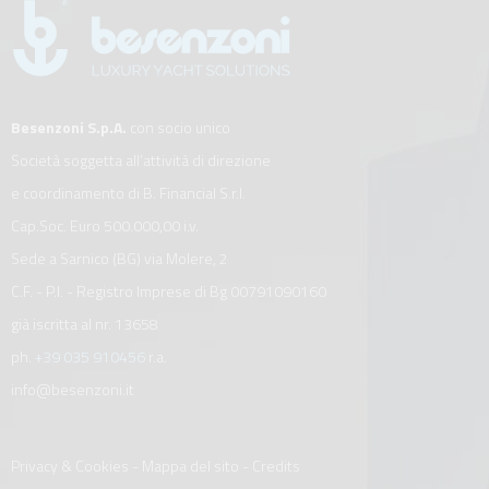
Besenzoni S.p.A.
con socio unico
Società soggetta all’attività di direzione
e coordinamento di B. Financial S.r.l.
Cap.Soc. Euro 500.000,00 i.v.
Sede a Sarnico (BG) via Molere, 2
C.F. - P.I. - Registro Imprese di Bg 00791090160
già iscritta al nr. 13658
ph.
+39 035 910456
r.a.
info@besenzoni.it
Privacy & Cookies
-
Mappa del sito
-
Credits