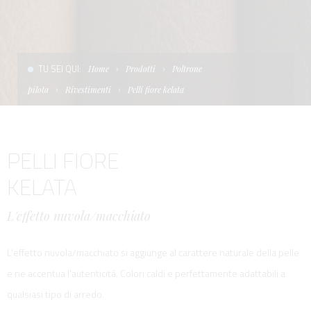
CONDIZIONI DI VENDITA
SCALE
LA TENDA PARASOLE
TERMINI E CONDIZIONI D'USO
UNICA - CUSTOM
SOFT TOP
TU SEI QUI:
Home
Prodotti
Poltrone
PRIVACY & COOKIES
PRODOTTI PER BARCHE DA DIFESA E DA LAVORO
pilota
Rivestimenti
Pelli fiore kelata
CONTATTI
ESSENZE
PELLI FIORE
LAVORA CON NOI
APP SYSTEM
KELATA
L'effetto nuvola/macchiato
L'effetto nuvola/macchiato si aggiunge al carattere naturale della pelle
e ne accentua l'autenticità. Colori caldi e perfettamente adattabili a
qualsiasi tipo di arredo.