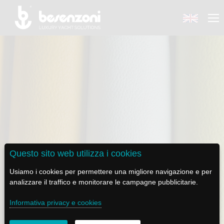
BACK
BACK
BACK
BACK
BACK
BESENZONI
PRODOTTI
BE ELECTRIC
NEWS MEDIA
ASSISTENZA
AZIENDA
POLTRONE PILOTA
LAPASSERELLA
NEWS
TUTORIALS
Questo sito web utilizza i cookies
STORIA
BASI TAVOLO
LASCALA
VIDEO
MANUTENZIONE
VINILE COLORI STANDARD
Usiamo i cookies per permettere una migliore navigazione e per
analizzare il traffico e monitorare le campagne pubblicitarie.
CODICE ETICO
PASSERELLE
IL SALPA ANCORA
SOCIAL
Informativa privacy e cookies
SOSTENIBILITÀ E CSR
GRU - MOVIMENTAZIONE PLANCETTA - VARO TENDER
ILTENDERLIFT