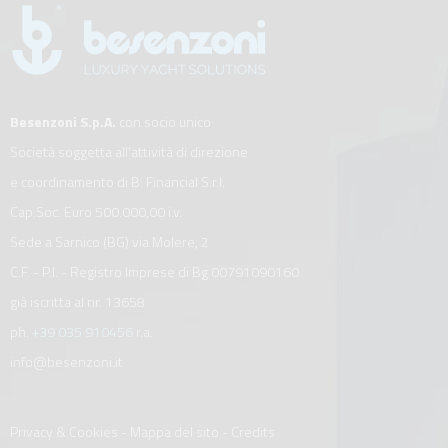
Besenzoni S.p.A.
con socio unico
Società soggetta all’attività di direzione
e coordinamento di B. Financial S.r.l.
Cap.Soc. Euro 500.000,00 i.v.
Sede a Sarnico (BG) via Molere, 2
C.F. - P.I. - Registro Imprese di Bg 00791090160
già iscritta al nr. 13658
ph.
+39 035 910456
r.a.
info@besenzoni.it
Privacy & Cookies
-
Mappa del sito
-
Credits