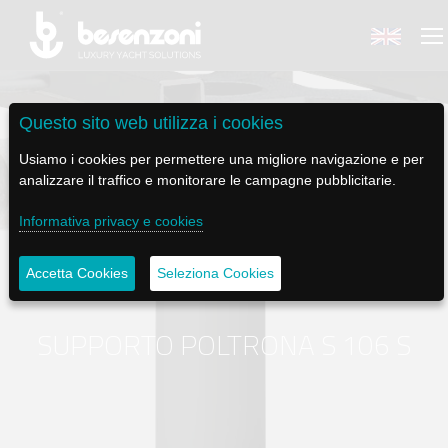
Questo sito web utilizza i cookies
Usiamo i cookies per permettere una migliore navigazione e per
analizzare il traffico e monitorare le campagne pubblicitarie.
BACK
BACK
BACK
BACK
BACK
Informativa privacy e cookies
BESENZONI
PRODOTTI
BE ELECTRIC
NEWS MEDIA
ASSISTENZA
Accetta Cookies
Seleziona Cookies
AZIENDA
POLTRONE PILOTA
LAPASSERELLA
NEWS
TUTORIALS
STORIA
BASI TAVOLO
LASCALA
VIDEO
MANUTENZIONE
SUPPORTO POLTRONA S 106 S
CODICE ETICO
PASSERELLE
IL SALPA ANCORA
SOCIAL
SOSTENIBILITÀ E CSR
GRU - MOVIMENTAZIONE PLANCETTA - VARO TENDER
ILTENDERLIFT