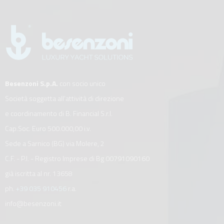
Besenzoni S.p.A.
con socio unico
Società soggetta all’attività di direzione
e coordinamento di B. Financial S.r.l.
Cap.Soc. Euro 500.000,00 i.v.
Sede a Sarnico (BG) via Molere, 2
C.F. - P.I. - Registro Imprese di Bg 00791090160
già iscritta al nr. 13658
ph.
+39 035 910456
r.a.
info@besenzoni.it