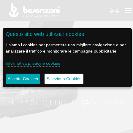
Questo sito web utilizza i cookies
Usiamo i cookies per permettere una migliore navigazione e per
analizzare il traffico e monitorare le campagne pubblicitarie.
BACK
BACK
BACK
BACK
BACK
Informativa privacy e cookies
BESENZONI
PRODOTTI
BE ELECTRIC
NEWS MEDIA
ASSISTENZA
Accetta Cookies
Seleziona Cookies
AZIENDA
POLTRONE PILOTA
LAPASSERELLA
NEWS
TUTORIALS
STORIA
BASI TAVOLO
LASCALA
VIDEO
MANUTENZIONE
SUPPORTO POLTRONA S 413 MG
CODICE ETICO
PASSERELLE
IL SALPA ANCORA
SOCIAL
SOSTENIBILITÀ E CSR
GRU - MOVIMENTAZIONE PLANCETTA - VARO TENDER
ILTENDERLIFT