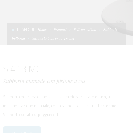
CONDIZIONI DI VENDITA
SCALE
LA TENDA PARASOLE
TERMINI E CONDIZIONI D'USO
UNICA - CUSTOM
SOFT TOP
TU SEI QUI:
Home
Prodotti
Poltrone pilota
Supporti
PRIVACY & COOKIES
PRODOTTI PER BARCHE DA DIFESA E DA LAVORO
poltrona
Supporto poltrona s 413 mg
CONTATTI
ESSENZE
S 413 MG
LAVORA CON NOI
APP SYSTEM
Supporto manuale con pistone a gas
Supporto poltrona elaborato in alluminio verniciato opaco, a
movimentazione manuale, con pistone a gas e slitta di scorrimento.
Supporto dotato di poggiapiedi.