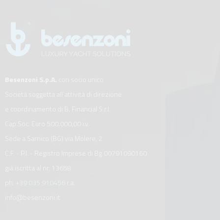
Besenzoni S.p.A.
con socio unico
Società soggetta all’attività di direzione
e coordinamento di B. Financial S.r.l.
Cap.Soc. Euro 500.000,00 i.v.
Sede a Sarnico (BG) via Molere, 2
C.F. - P.I. - Registro Imprese di Bg 00791090160
già iscritta al nr. 13658
ph.
+39 035 910456
r.a.
info@besenzoni.it