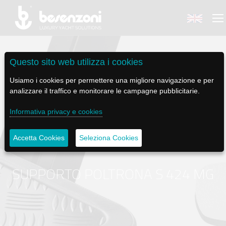
Questo sito web utilizza i cookies
Usiamo i cookies per permettere una migliore navigazione e per
analizzare il traffico e monitorare le campagne pubblicitarie.
BACK
BACK
BACK
BACK
BACK
Informativa privacy e cookies
BESENZONI
PRODOTTI
BE ELECTRIC
NEWS MEDIA
ASSISTENZA
Accetta Cookies
Seleziona Cookies
AZIENDA
POLTRONE PILOTA
LAPASSERELLA
NEWS
TUTORIALS
STORIA
BASI TAVOLO
LASCALA
VIDEO
MANUTENZIONE
SUPPORTO POLTRONA S 424 MG
CODICE ETICO
PASSERELLE
IL SALPA ANCORA
SOCIAL
SOSTENIBILITÀ E CSR
GRU - MOVIMENTAZIONE PLANCETTA - VARO TENDER
ILTENDERLIFT