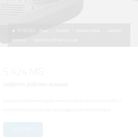
CONDIZIONI DI VENDITA
SCALE
LA TENDA PARASOLE
TERMINI E CONDIZIONI D'USO
UNICA - CUSTOM
SOFT TOP
TU SEI QUI:
Home
Prodotti
Poltrone pilota
Supporti
PRIVACY & COOKIES
PRODOTTI PER BARCHE DA DIFESA E DA LAVORO
poltrona
Supporto poltrona s 424 mg
CONTATTI
ESSENZE
S 424 MG
LAVORA CON NOI
APP SYSTEM
Supporto poltrona manuale
Supporto poltrona elegante e resistente in acciaio inox lucido, a
movimentazione manuale, con poggiapiedi modello Matrix.
CHIEDI INFO