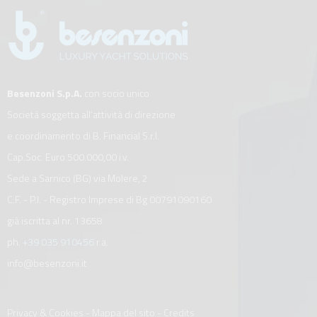
Besenzoni S.p.A.
con socio unico
Società soggetta all’attività di direzione
e coordinamento di B. Financial S.r.l.
Cap.Soc. Euro 500.000,00 i.v.
Sede a Sarnico (BG) via Molere, 2
C.F. - P.I. - Registro Imprese di Bg 00791090160
già iscritta al nr. 13658
ph.
+39 035 910456
r.a.
info@besenzoni.it
Privacy & Cookies
-
Mappa del sito
-
Credits