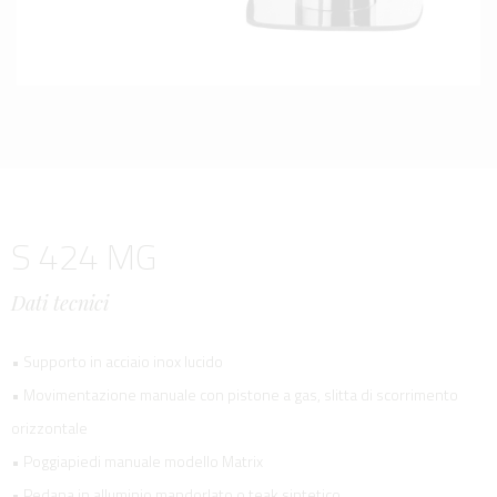
S 424 MG
Dati tecnici
• Supporto in acciaio inox lucido
• Movimentazione manuale con pistone a gas, slitta di scorrimento
orizzontale
• Poggiapiedi manuale modello Matrix
• Pedana in alluminio mandorlato o teak sintetico