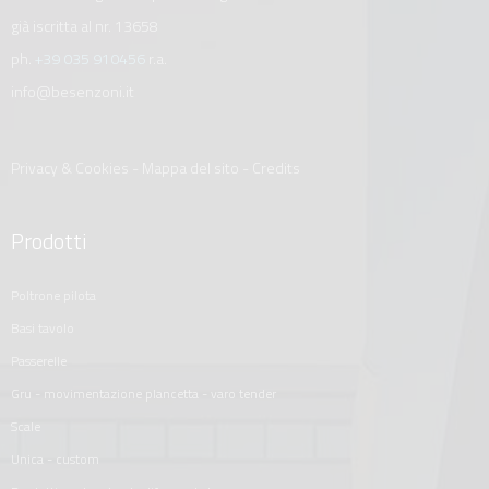
già iscritta al nr. 13658
ph.
+39 035 910456
r.a.
info@besenzoni.it
Privacy & Cookies
-
Mappa del sito
-
Credits
Prodotti
poltrone pilota
basi tavolo
passerelle
gru - movimentazione plancetta - varo tender
scale
unica - custom