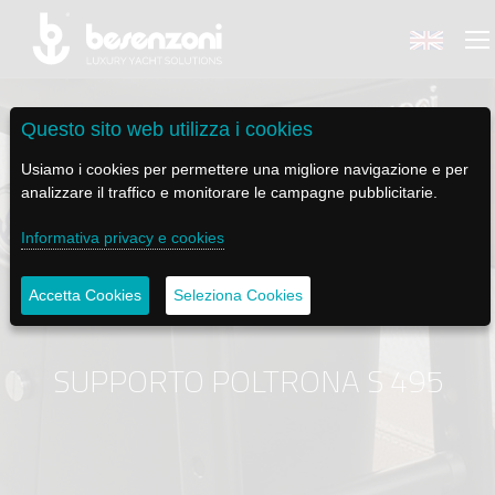
Questo sito web utilizza i cookies
Usiamo i cookies per permettere una migliore navigazione e per
analizzare il traffico e monitorare le campagne pubblicitarie.
BACK
BACK
BACK
BACK
BACK
Informativa privacy e cookies
BESENZONI
PRODOTTI
BE ELECTRIC
NEWS MEDIA
ASSISTENZA
Accetta Cookies
Seleziona Cookies
AZIENDA
POLTRONE PILOTA
LAPASSERELLA
NEWS
TUTORIALS
STORIA
BASI TAVOLO
LASCALA
VIDEO
MANUTENZIONE
SUPPORTO POLTRONA S 495
CODICE ETICO
PASSERELLE
IL SALPA ANCORA
SOCIAL
SOSTENIBILITÀ E CSR
GRU - MOVIMENTAZIONE PLANCETTA - VARO TENDER
ILTENDERLIFT