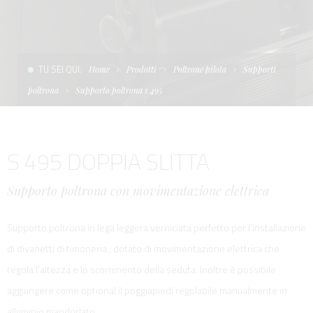
CONDIZIONI DI VENDITA
SCALE
LA TENDA PARASOLE
TERMINI E CONDIZIONI D'USO
UNICA - CUSTOM
SOFT TOP
TU SEI QUI:
Home
Prodotti
Poltrone pilota
Supporti
PRIVACY & COOKIES
PRODOTTI PER BARCHE DA DIFESA E DA LAVORO
poltrona
Supporto poltrona s 495
CONTATTI
ESSENZE
S 495 DOPPIA SLITTA
LAVORA CON NOI
APP SYSTEM
Supporto poltrona con movimentazione elettrica
Supporto poltrona in lega leggera verniciata perfetto per l'installazione
di divanetti di timoneria , dotato di movimentazione elettrica che
regola l'altezza e lo scorrimento della seduta. Inoltre è possibile
aggiungere come optional il poggiapiedi regolabile manualmente in
alluminio mandorlato.