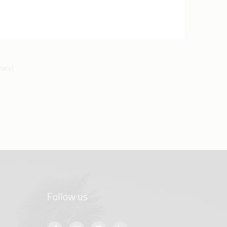
ivacy
)
Follow us