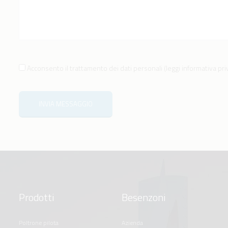
Acconsento il trattamento dei dati personali
(
leggi informativa pr
INVIA MESSAGGIO
Prodotti
Besenzoni
poltrone pilota
azienda