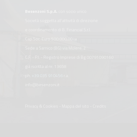
Besenzoni S.p.A.
con socio unico
Società soggetta all’attività di direzione
e coordinamento di B. Financial S.r.l.
Cap.Soc. Euro 500.000,00 i.v.
Sede a Sarnico (BG) via Molere, 2
C.F. - P.I. - Registro Imprese di Bg 00791090160
già iscritta al nr. 13658
ph.
+39 035 910456
r.a.
info@besenzoni.it
Privacy & Cookies
-
Mappa del sito
-
Credits