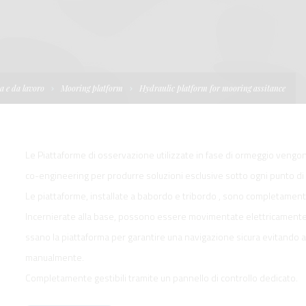
I
TELLONI
BOATS
NE IDRAULICA
NE PLANCETTA
VIMENTAZIONE
FORM
IENTRANTI CON
NE ELETTRICA
 WORKBOATS
OLO
a e da lavoro
Mooring platform
Hydraulic platform for mooring assitance
MENTAZIONE
 SYSTEM -
RKBOATS
Le Piattaforme di osservazione utilizzate in fase di ormeggio vengono
co-engineering per produrre soluzioni esclusive sotto ogni punto di 
Le piattaforme, installate a babordo e tribordo , sono completamente
Incernierate alla base, possono essere movimentate elettricamente o
GNALE
ssano la piattaforma per garantire una navigazione sicura evitando aper
manualmente.
Completamente gestibili tramite un pannello di controllo dedicato.
D'ACCESSO