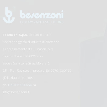
Besenzoni S.p.A.
con socio unico
Società soggetta all’attività di direzione
e coordinamento di B. Financial S.r.l.
Cap.Soc. Euro 500.000,00 i.v.
Sede a Sarnico (BG) via Molere, 2
C.F. - P.I. - Registro Imprese di Bg 00791090160
già iscritta al nr. 13658
ph.
+39 035 910456
r.a.
info@besenzoni.it