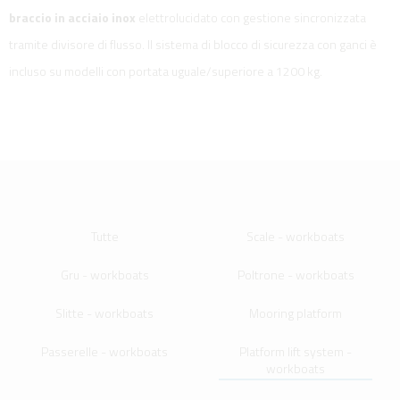
braccio in acciaio inox
elettrolucidato con gestione sincronizzata
tramite divisore di flusso. Il sistema di blocco di sicurezza con ganci è
incluso su modelli con portata uguale/superiore a 1200 kg.
Tutte
Scale - workboats
Gru - workboats
Poltrone - workboats
Slitte - workboats
Mooring platform
Passerelle - workboats
Platform lift system -
workboats