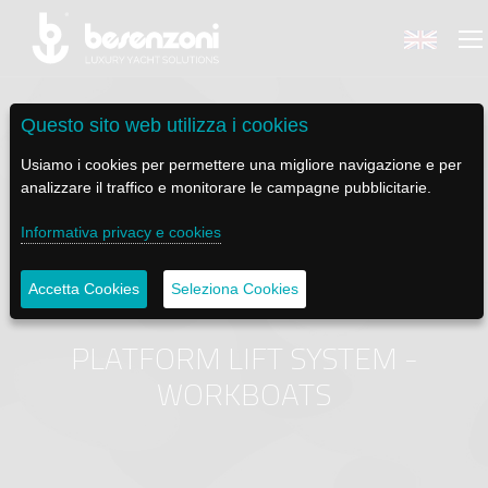
Questo sito web utilizza i cookies
Usiamo i cookies per permettere una migliore navigazione e per
analizzare il traffico e monitorare le campagne pubblicitarie.
BACK
BACK
BACK
BACK
BACK
Informativa privacy e cookies
BESENZONI
PRODOTTI
BE ELECTRIC
NEWS MEDIA
ASSISTENZA
Accetta Cookies
Seleziona Cookies
AZIENDA
POLTRONE PILOTA
LAPASSERELLA
NEWS
TUTORIALS
PLATFORM LIFT SYSTEM -
STORIA
BASI TAVOLO
LASCALA
VIDEO
MANUTENZIONE
WORKBOATS
CODICE ETICO
PASSERELLE
IL SALPA ANCORA
SOCIAL
SOSTENIBILITÀ E CSR
GRU - MOVIMENTAZIONE PLANCETTA - VARO TENDER
ILTENDERLIFT