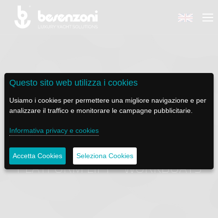
Questo sito web utilizza i cookies
BACK
BACK
BACK
BACK
BACK
Usiamo i cookies per permettere una migliore navigazione e per
analizzare il traffico e monitorare le campagne pubblicitarie.
BESENZONI
PRODOTTI
BE ELECTRIC
NEWS MEDIA
ASSISTENZA
Informativa privacy e cookies
AZIENDA
POLTRONE PILOTA
LAPASSERELLA
NEWS
TUTORIALS
Accetta Cookies
Seleziona Cookies
CODICE ETICO
BASI TAVOLO
LASCALA
VIDEO
MANUTENZIONE
PLATFORM LIFT - WORKBOATS
SOSTENIBILITÀ E CSR
PASSERELLE
IL SALPA ANCORA
SOCIAL
STORIA
GRU - MOVIMENTAZIONE PLANCETTA - VARO TENDER
ILTENDERLIFT