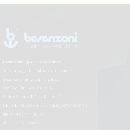
Besenzoni S.p.A.
con socio unico
Società soggetta all’attività di direzione
e coordinamento di B. Financial S.r.l.
Cap.Soc. Euro 500.000,00 i.v.
Sede a Sarnico (BG) via Molere, 2
C.F. - P.I. - Registro Imprese di Bg 00791090160
già iscritta al nr. 13658
ph.
+39 035 910456
r.a.