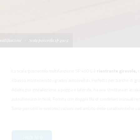
I
TELLONI
BOATS
NE IDRAULICA
NE PLANCETTA
VIMENTAZIONE
FORM
IENTRANTI CON
NE ELETTRICA
 WORKBOATS
OLO
 multifunzione
Scala passerella sp 490 g
MENTAZIONE
 SYSTEM -
RKBOATS
La scala/passerella multifunzione SP 490 G è
rientrante girevole,
il basso mantenendo i gradini autolivellati. Perfetta per barche di gr
Adatta per installazione a poppa o laterale, ha una struttura in acciai
autoallineanti in teak. Fornita con doppia fila di candelieri manuali r
GNALE
Sono possibili le customizzazioni nell’ambito delle caratteristiche var
D'ACCESSO
CHIEDI INFO