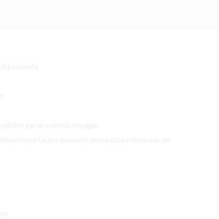
di passerella
ti
 snodabile per un comodo stivaggio
clusivamente l'acqua derivante dalla pulizia e risciacquo del
ono