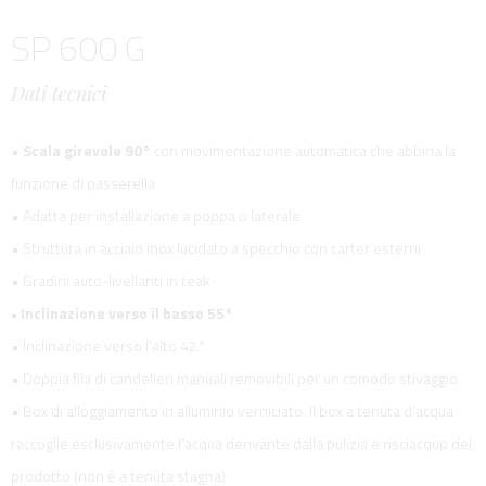
SP 600 G
Dati tecnici
•
Scala girevole 90°
con movimentazione automatica che abbina la
funzione di passerella
• Adatta per installazione a poppa o laterale
• Struttura in acciaio inox lucidato a specchio con carter esterni
• Gradini auto-livellanti in teak
• Inclinazione verso il basso 55°
• Inclinazione verso l'alto 42°
• Doppia fila di candelieri manuali removibili per un comodo stivaggio
• Box di alloggiamento in alluminio verniciato. Il box a tenuta d'acqua
raccoglie esclusivamente l'acqua derivante dalla pulizia e risciacquo del
prodotto (non è a tenuta stagna)