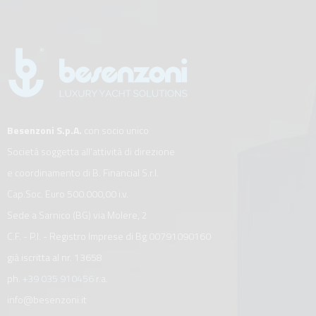
Besenzoni S.p.A.
con socio unico
Società soggetta all’attività di direzione
e coordinamento di B. Financial S.r.l.
Cap.Soc. Euro 500.000,00 i.v.
Sede a Sarnico (BG) via Molere, 2
C.F. - P.I. - Registro Imprese di Bg 00791090160
già iscritta al nr. 13658
ph.
+39 035 910456
r.a.
info@besenzoni.it