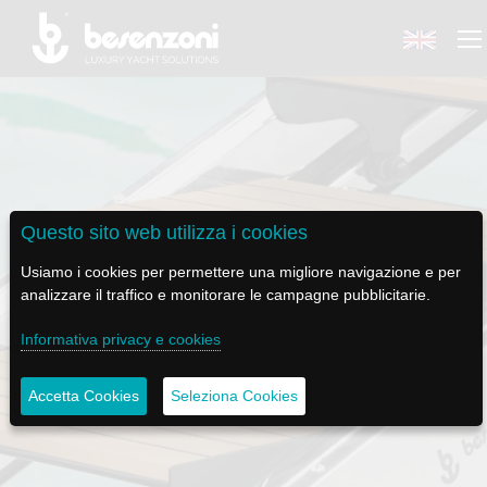
BACK
BACK
BACK
BACK
BACK
Questo sito web utilizza i cookies
BESENZONI
PRODOTTI
BE ELECTRIC
NEWS MEDIA
ASSISTENZA
Usiamo i cookies per permettere una migliore navigazione e per
analizzare il traffico e monitorare le campagne pubblicitarie.
AZIENDA
POLTRONE PILOTA
LAPASSERELLA
NEWS
TUTORIALS
Informativa privacy e cookies
STORIA
BASI TAVOLO
LASCALA
VIDEO
MANUTENZIONE
SCALA PASSERELLA SP 600 G
Accetta Cookies
Seleziona Cookies
CODICE ETICO
PASSERELLE
IL SALPA ANCORA
SOCIAL
SOSTENIBILITÀ E CSR
GRU - MOVIMENTAZIONE PLANCETTA - VARO TENDER
ILTENDERLIFT