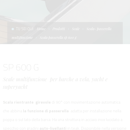
CONDIZIONI DI VENDITA
SCALE
LA TENDA PARASOLE
TERMINI E CONDIZIONI D'USO
UNICA - CUSTOM
SOFT TOP
TU SEI QUI:
Home
Prodotti
Scale
Scala- passerella
PRIVACY & COOKIES
PRODOTTI PER BARCHE DA DIFESA E DA LAVORO
multifunzione
Scala passerella sp 600 g
CONTATTI
ESSENZE
SP 600 G
LAVORA CON NOI
APP SYSTEM
Scale multifunzione per barche a vela, yacht e
superyacht
Scala rientrante girevole
di 90° con movimentazione automatica
che abbina
la funzione di passerella
adatta per installazione nella
poppa o sul lato della barca. Ha una struttura in acciaio inox lucidato a
specchio con gradini
auto-livellanti
in teak. Disponibile nella versione