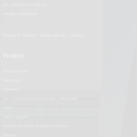
ph.
+39 035 910456
r.a.
info@besenzoni.it
Privacy & Cookies
-
Mappa del sito
-
Credits
Prodotti
poltrone pilota
basi tavolo
passerelle
gru - movimentazione plancetta - varo tender
scale
unica - custom
prodotti per barche da difesa e da lavoro
essenze