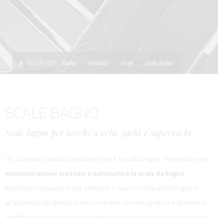
CONDIZIONI DI VENDITA
SCALE
LA TENDA PARASOLE
TERMINI E CONDIZIONI D'USO
UNICA - CUSTOM
SOFT TOP
PRIVACY & COOKIES
PRODOTTI PER BARCHE DA DIFESA E DA LAVORO
TU SEI QUI:
Home
Prodotti
Scale
Scale bagno
CONTATTI
ESSENZE
SCALE BAGNO
LAVORA CON NOI
APP SYSTEM
Scale bagno per barche a vela, yacht e superyacht
Un accessorio nautico fondamentale è la scala bagno . Progettate con
movimentazione manuale o automatica le scale da bagno
Besenzoni assicurano una semplice e sicura risalita a bordo grazie
all'ampiezza dei gradini e del corrimano con impugnatura ergonomica
.Perfette sia per essere installate su imbarcazioni a vela che a motore ,