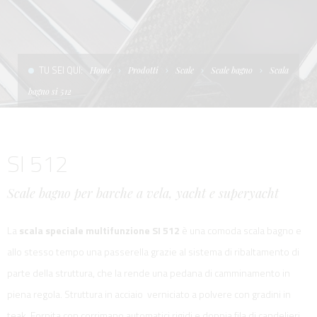
CONDIZIONI DI VENDITA
SCALE
LA TENDA PARASOLE
TERMINI E CONDIZIONI D'USO
UNICA - CUSTOM
SOFT TOP
TU SEI QUI:
Home
Prodotti
Scale
Scale bagno
Scala
PRIVACY & COOKIES
PRODOTTI PER BARCHE DA DIFESA E DA LAVORO
bagno si 512
CONTATTI
ESSENZE
SI 512
LAVORA CON NOI
APP SYSTEM
Scale bagno per barche a vela, yacht e superyacht
La
scala speciale multifunzione SI 512
è una comoda scala bagno e
allo stesso tempo una passerella grazie al sistema di ribaltamento di
parte della struttura, che la rende una pedana di camminamento in
piena regola. Struttura in acciaio verniciato a polvere con gradini in
teak. Fornita con corrimano automatici rigidi e doppia fila di candelieri