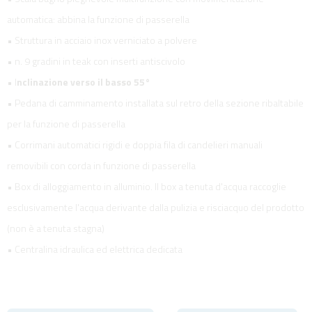
automatica: abbina la funzione di passerella
• Struttura in acciaio inox verniciato a polvere
• n. 9 gradini in teak con inserti antiscivolo
• I
nclinazione verso il basso 55°
• Pedana di camminamento installata sul retro della sezione ribaltabile
per la funzione di passerella
• Corrimani automatici rigidi e doppia fila di candelieri manuali
removibili con corda in funzione di passerella
• Box di alloggiamento in alluminio. Il box a tenuta d'acqua raccoglie
esclusivamente l'acqua derivante dalla pulizia e risciacquo del prodotto
(non è a tenuta stagna)
• Centralina idraulica ed elettrica dedicata