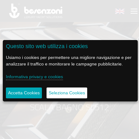
Questo sito web utilizza i cookies
BACK
BACK
BACK
BACK
BACK
Usiamo i cookies per permettere una migliore navigazione e per
analizzare il traffico e monitorare le campagne pubblicitarie.
BESENZONI
PRODOTTI
BE ELECTRIC
NEWS MEDIA
ASSISTENZA
Informativa privacy e cookies
AZIENDA
POLTRONE PILOTA
LAPASSERELLA
NEWS
TUTORIALS
Accetta Cookies
Seleziona Cookies
STORIA
BASI TAVOLO
LASCALA
VIDEO
MANUTENZIONE
SCALA BAGNO SI 512
CODICE ETICO
PASSERELLE
IL SALPA ANCORA
SOCIAL
SOSTENIBILITÀ E CSR
GRU - MOVIMENTAZIONE PLANCETTA - VARO TENDER
ILTENDERLIFT