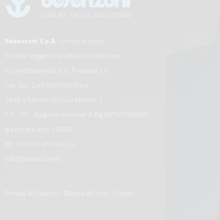
Besenzoni S.p.A.
con socio unico
Società soggetta all’attività di direzione
e coordinamento di B. Financial S.r.l.
Cap.Soc. Euro 500.000,00 i.v.
Sede a Sarnico (BG) via Molere, 2
C.F. - P.I. - Registro Imprese di Bg 00791090160
già iscritta al nr. 13658
ph.
+39 035 910456
r.a.
info@besenzoni.it
Privacy & Cookies
-
Mappa del sito
-
Credits