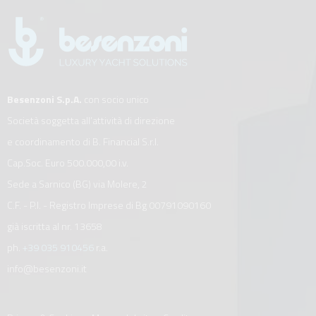
Besenzoni S.p.A.
con socio unico
Società soggetta all’attività di direzione
e coordinamento di B. Financial S.r.l.
Cap.Soc. Euro 500.000,00 i.v.
Sede a Sarnico (BG) via Molere, 2
C.F. - P.I. - Registro Imprese di Bg 00791090160
già iscritta al nr. 13658
ph.
+39 035 910456
r.a.
info@besenzoni.it