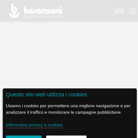
BACK
BACK
BACK
BACK
BACK
BESENZONI
PRODOTTI
BE ELECTRIC
NEWS MEDIA
ASSISTENZA
AZIENDA
POLTRONE PILOTA
LAPASSERELLA
NEWS
TUTORIALS
Questo sito web utilizza i cookies
STORIA
BASI TAVOLO
LASCALA
VIDEO
MANUTENZIONE
SCALA IMBARCO SI 411
Usiamo i cookies per permettere una migliore navigazione e per
analizzare il traffico e monitorare le campagne pubblicitarie.
CODICE ETICO
PASSERELLE
IL SALPA ANCORA
SOCIAL
Informativa privacy e cookies
SOSTENIBILITÀ E CSR
GRU - MOVIMENTAZIONE PLANCETTA - VARO TENDER
ILTENDERLIFT