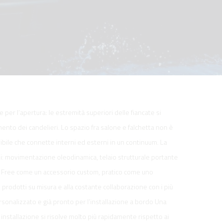
 per l’apertura: le estremità superiori delle fiancate si
nto dei candelieri. Lo spazio fra salone e falchetta non è
bile che connette interni ed esterni in un continuum. La
oni: movimentazione oleodinamica, telaio strutturale portante
ido. Free come un accessorio custom, pratico come uno
 prodotti su misura e alla costante collaborazione con i più
ersonalizzato e già pronto per l’installazione a bordo Una
i installazione si risolve molto più rapidamente rispetto ai