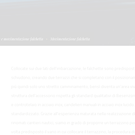
I
TELLONI
BOATS
NE IDRAULICA
NE PLANCETTA
VIMENTAZIONE
FORM
IENTRANTI CON
NE ELETTRICA
 WORKBOATS
OLO
 e movimentazione falchetta
Movimentazione falchetta
MENTAZIONE
 SYSTEM -
RKBOATS
Collocate sui due lati dell’imbarcazione, le falchette sono predisposte
schiudono, creando due terrazzi che si completano con il posizioname
più quindi solo uno stretto camminamento, bensì diventa un’area vivi
struttura dell’accessorio rispetta gli standard qualitativi di Besenz
GNALE
e controtelaio in acciaio inox, candelieri manuali in acciaio inox luc
standardizzato. Grazie all'esperienza maturata nella realizzazione di
rinomati cantieri nautici, siamo in grado di proporre un terrazzino p
D'ACCESSO
volta predisposto il vano in cui collocare il terrazzino, la procedura d