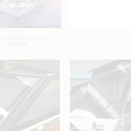
za installato su Sunseeker
SuperHawk