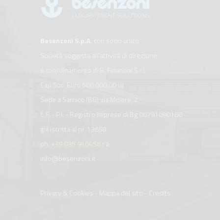
Besenzoni S.p.A.
con socio unico
Società soggetta all’attività di direzione
e coordinamento di B. Financial S.r.l.
Cap.Soc. Euro 500.000,00 i.v.
Sede a Sarnico (BG) via Molere, 2
C.F. - P.I. - Registro Imprese di Bg 00791090160
già iscritta al nr. 13658
ph.
+39 035 910456
r.a.
info@besenzoni.it
Privacy & Cookies
-
Mappa del sito
-
Credits