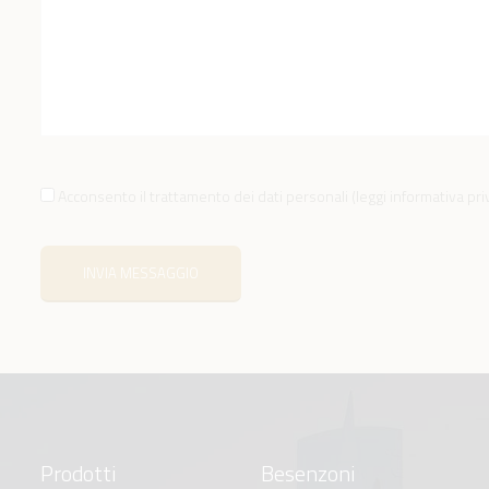
Acconsento il trattamento dei dati personali
(
leggi informativa pr
INVIA MESSAGGIO
Prodotti
Besenzoni