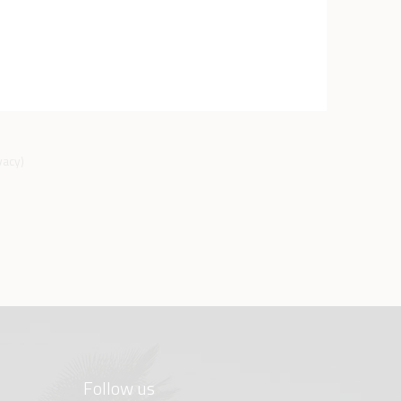
ivacy
)
Follow us