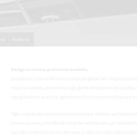
I
TELLONI
BOATS
NE IDRAULICA
NE PLANCETTA
VIMENTAZIONE
FORM
IENTRANTI CON
NE ELETTRICA
 WORKBOATS
OLO
zza
Parabrezza
MENTAZIONE
 SYSTEM -
RKBOATS
Design su misura, protezione assoluta.
I parabrezza custom Besenzoni sono progettati per integrarsi armon
massima visibilità, protezione dagli agenti atmosferici e un’estetica i
ingegneristiche avanzate, garantiscono resistenza nel tempo e presta
GNALE
Ogni modello può essere personalizzato per adattarsi perfettamente
funzionali come porte laterali integrate nella fiancata, per facilitare l
D'ACCESSO
connubio perfetto tra forma, funzione e stile, nel segno della tradi