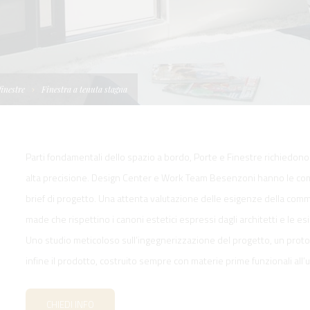
I
TELLONI
BOATS
NE IDRAULICA
NE PLANCETTA
VIMENTAZIONE
FORM
IENTRANTI CON
NE ELETTRICA
 WORKBOATS
OLO
finestre
Finestra a tenuta stagna
MENTAZIONE
 SYSTEM -
RKBOATS
Parti fondamentali dello spazio a bordo, Porte e Finestre richiedo
alta precisione. Design Center e Work Team Besenzoni hanno le comp
brief di progetto. Una attenta valutazione delle esigenze della comm
made che rispettino i canoni estetici espressi dagli architetti e le esi
GNALE
Uno studio meticoloso sull’ingegnerizzazione del progetto, un protot
infine il prodotto, costruito sempre con materie prime funzionali all’ut
D'ACCESSO
CHIEDI INFO