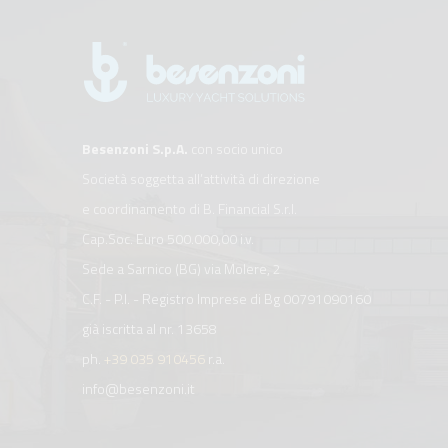
Besenzoni S.p.A.
con socio unico
Società soggetta all’attività di direzione
e coordinamento di B. Financial S.r.l.
Cap.Soc. Euro 500.000,00 i.v.
Sede a Sarnico (BG) via Molere, 2
C.F. - P.I. - Registro Imprese di Bg 00791090160
già iscritta al nr. 13658
ph.
+39 035 910456
r.a.
info@besenzoni.it