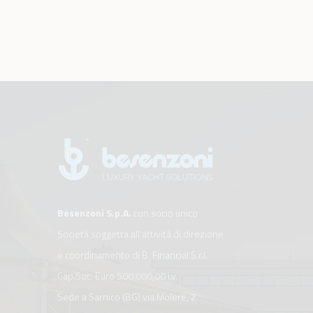
Besenzoni S.p.A.
con socio unico
Società soggetta all’attività di direzione
e coordinamento di B. Financial S.r.l.
Cap.Soc. Euro 500.000,00 i.v.
Sede a Sarnico (BG) via Molere, 2