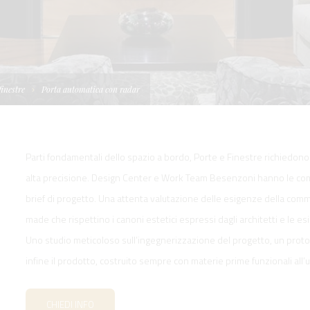
I
TELLONI
BOATS
NE IDRAULICA
NE PLANCETTA
VIMENTAZIONE
FORM
IENTRANTI CON
NE ELETTRICA
 WORKBOATS
OLO
finestre
Porta automatica con radar
MENTAZIONE
 SYSTEM -
RKBOATS
Parti fondamentali dello spazio a bordo, Porte e Finestre richiedo
alta precisione. Design Center e Work Team Besenzoni hanno le comp
brief di progetto. Una attenta valutazione delle esigenze della comm
made che rispettino i canoni estetici espressi dagli architetti e le esi
GNALE
Uno studio meticoloso sull’ingegnerizzazione del progetto, un protot
infine il prodotto, costruito sempre con materie prime funzionali all’ut
D'ACCESSO
CHIEDI INFO