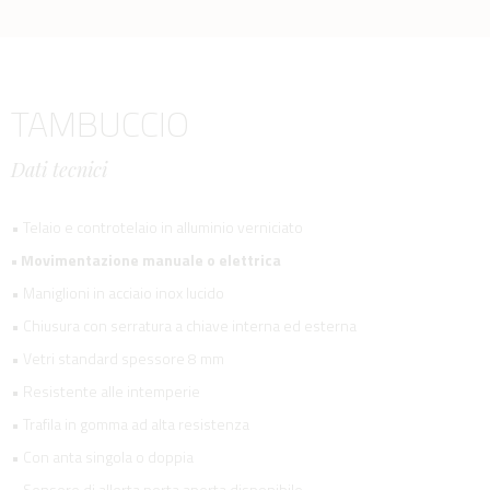
TAMBUCCIO
Dati tecnici
• Telaio e controtelaio in alluminio verniciato
• Movimentazione manuale o elettrica
• Maniglioni in acciaio inox lucido
• Chiusura con serratura a chiave interna ed esterna
• Vetri standard spessore 8 mm
• Resistente alle intemperie
• Trafila in gomma ad alta resistenza
• Con anta singola o doppia
• Sensore di allerta porta aperta disponibile