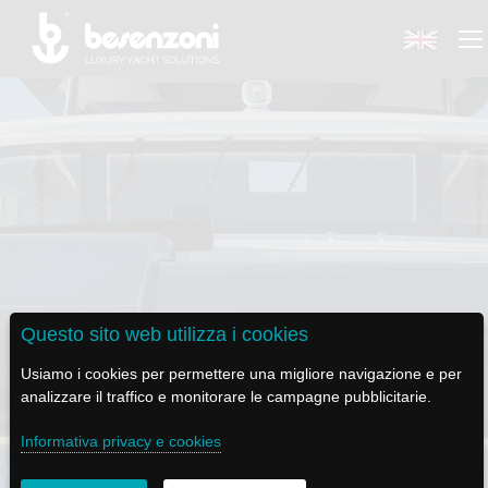
BACK
BACK
BACK
BACK
BACK
BESENZONI
PRODOTTI
BE ELECTRIC
NEWS MEDIA
ASSISTENZA
AZIENDA
POLTRONE PILOTA
LAPASSERELLA
NEWS
TUTORIALS
Questo sito web utilizza i cookies
STORIA
BASI TAVOLO
LASCALA
VIDEO
MANUTENZIONE
TAMBUCCIO
Usiamo i cookies per permettere una migliore navigazione e per
analizzare il traffico e monitorare le campagne pubblicitarie.
CODICE ETICO
PASSERELLE
IL SALPA ANCORA
SOCIAL
Informativa privacy e cookies
SOSTENIBILITÀ E CSR
GRU - MOVIMENTAZIONE PLANCETTA - VARO TENDER
ILTENDERLIFT