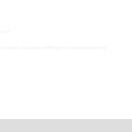
azioni
in fase di costruzione o refitting dell'imbarcazione e previa