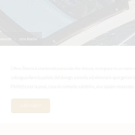
I
TELLONI
BOATS
NE IDRAULICA
NE PLANCETTA
VIMENTAZIONE
FORM
IENTRANTI CON
NE ELETTRICA
 WORKBOATS
OLO
parasole
Arco bimini
MENTAZIONE
 SYSTEM -
RKBOATS
L’Arco Bimini è una tenda parasole che chiusa, scompare in un vano c
salvaguardare la pulizia del design a bordo ed eliminare sporgenze 
Perfetta per la prua, crea un comodo salottino, uno spazio riservato a
GNALE
CHIEDI INFO
D'ACCESSO