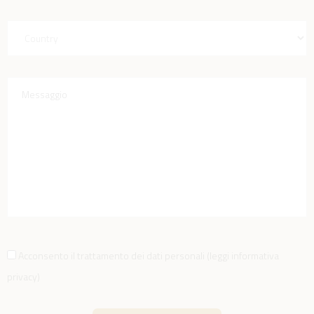
Acconsento il trattamento dei dati personali
(
leggi informativa
privacy
)