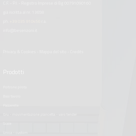
C.F. - P.I. - Registro Imprese di Bg 00791090160
già iscritta al nr. 13658
ph.
+39 035 910456
r.a.
info@besenzoni.it
Privacy & Cookies
-
Mappa del sito
-
Credits
Prodotti
poltrone pilota
basi tavolo
passerelle
gru - movimentazione plancetta - varo tender
scale
unica - custom