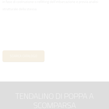
in fase di costruzione o refitting dell'imbarcazione e previa analisi
strutturale della stessa
SCARICA CATALOGO
TENDALINO DI POPPA A
SCOMPARSA