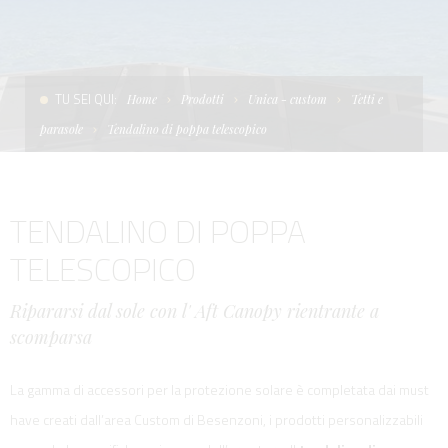
CONDIZIONI DI VENDITA
SCALE
LA TENDA PARASOLE
TERMINI E CONDIZIONI D'USO
UNICA - CUSTOM
SOFT TOP
TU SEI QUI:
Home
Prodotti
Unica - custom
Tetti e
PRIVACY & COOKIES
PRODOTTI PER BARCHE DA DIFESA E DA LAVORO
parasole
Tendalino di poppa telescopico
CONTATTI
ESSENZE
TENDALINO DI POPPA
LAVORA CON NOI
APP SYSTEM
TELESCOPICO
Ripararsi dal sole con l' Aft Canopy rientrante a
scomparsa
La gamma di accessori per la protezione solare è completata dai must
have creati dall’area Custom di Besenzoni, i prodotti personalizzabili