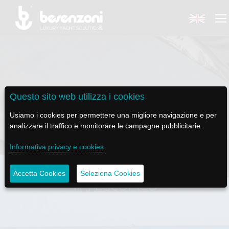
BACK
BACK
BACK
BACK
BACK
Questo sito web utilizza i cookies
Usiamo i cookies per permettere una migliore navigazione e per
BESENZONI
PRODOTTI
BE ELECTRIC
NEWS MEDIA
ASSISTENZA
analizzare il traffico e monitorare le campagne pubblicitarie.
AZIENDA
POLTRONE PILOTA
LAPASSERELLA
NEWS
TUTORIALS
Informativa privacy e cookies
TENDALINO DI POPPA
STORIA
BASI TAVOLO
LASCALA
VIDEO
MANUTENZIONE
Accetta Cookies
Seleziona Cookies
TELESCOPICO
CODICE ETICO
PASSERELLE
IL SALPA ANCORA
SOCIAL
SOSTENIBILITÀ E CSR
GRU - MOVIMENTAZIONE PLANCETTA - VARO TENDER
ILTENDERLIFT