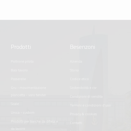
Prodotti
Besenzoni
poltrone pilota
azienda
basi tavolo
storia
passerelle
codice etico
gru - movimentazione
sostenibilità e csr
plancetta - varo tender
condizioni di vendita
scale
termini e condizioni d'uso
unica - custom
privacy & cookies
prodotti per barche da difesa e
contatti
da lavoro