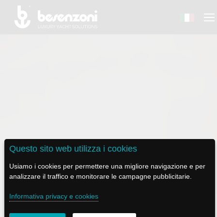
BACK
BACK
BACK
BACK
BACK
BESENZONI
PRODUCTS
BE ELECTRIC
NEWS MEDIA
TECH SUPPORT
COMPANY
HELM SEATS
LAPASSERELLA
NEWS
TUTORIALS
Questo sito web utilizza i cookies
HISTORY
TABLE BASES
LASCALA
VIDEO
MAINTENANCE TIPS
Usiamo i cookies per permettere una migliore navigazione e per
analizzare il traffico e monitorare le campagne pubblicitarie.
ETHICAL CODE
GANGWAYS
IL SALPA ANCORA (WINDLASS)
SOCIAL
Informativa privacy e cookies
SUSTAINABILITY AND CSR
CRANES AND TENDER LAUNCH SYSTEM
ILTENDERLIFT