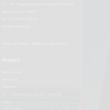
C.F. - P.I. - Registro Imprese di Bg 00791090160
già iscritta al nr. 13658
ph.
+39 035 910456
r.a.
info@besenzoni.it
Privacy & Cookies
-
Mappa del sito
-
Credits
Prodotti
poltrone pilota
basi tavolo
passerelle
gru - movimentazione plancetta - varo tender
scale
unica - custom