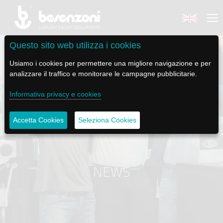
Questo sito web utilizza i cookies
Usiamo i cookies per permettere una migliore navigazione e per
analizzare il traffico e monitorare le campagne pubblicitarie.
BACK
BACK
BACK
BACK
BACK
Informativa privacy e cookies
BESENZONI
PRODOTTI
BE ELECTRIC
NEWS MEDIA
ASSISTENZA
Accetta Cookies
Seleziona Cookies
AZIENDA
POLTRONE PILOTA
LAPASSERELLA
NEWS
TUTORIALS
CODICE ETICO
BASI TAVOLO
LASCALA
VIDEO
MANUTENZIONE
NEWS
SOSTENIBILITÀ E CSR
PASSERELLE
IL SALPA ANCORA
SOCIAL
STORIA
GRU - MOVIMENTAZIONE PLANCETTA - VARO TENDER
ILTENDERLIFT