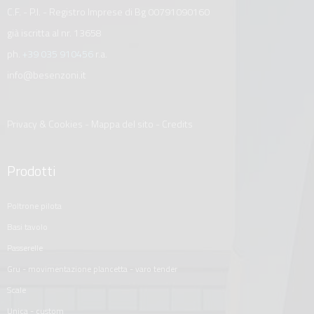
C.F. - P.I. - Registro Imprese di Bg 00791090160
già iscritta al nr. 13658
ph.
+39 035 910456
r.a.
info@besenzoni.it
Privacy & Cookies
-
Mappa del sito
-
Credits
Prodotti
poltrone pilota
basi tavolo
passerelle
gru - movimentazione plancetta - varo tender
scale
unica - custom