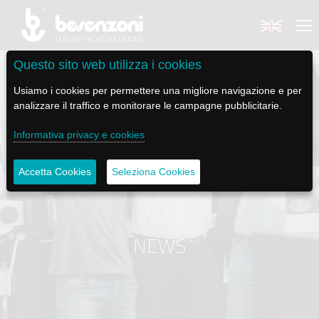
Questo sito web utilizza i cookies
Usiamo i cookies per permettere una migliore navigazione e per
analizzare il traffico e monitorare le campagne pubblicitarie.
BACK
BACK
BACK
BACK
BACK
Informativa privacy e cookies
BESENZONI
PRODOTTI
BE ELECTRIC
NEWS MEDIA
ASSISTENZA
Accetta Cookies
Seleziona Cookies
AZIENDA
POLTRONE PILOTA
LAPASSERELLA
NEWS
TUTORIALS
CODICE ETICO
BASI TAVOLO
LASCALA
VIDEO
MANUTENZIONE
NEWS
SOSTENIBILITÀ E CSR
PASSERELLE
IL SALPA ANCORA
SOCIAL
STORIA
GRU - MOVIMENTAZIONE PLANCETTA - VARO TENDER
ILTENDERLIFT