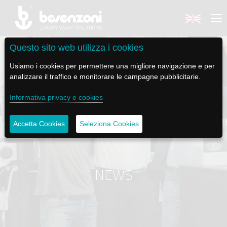
Questo sito web utilizza i cookies
Usiamo i cookies per permettere una migliore navigazione e per
analizzare il traffico e monitorare le campagne pubblicitarie.
BACK
BACK
BACK
BACK
BACK
Informativa privacy e cookies
BESENZONI
PRODOTTI
BE ELECTRIC
NEWS MEDIA
ASSISTENZA
Accetta Cookies
Seleziona Cookies
AZIENDA
POLTRONE PILOTA
LAPASSERELLA
NEWS
TUTORIALS
STORIA
BASI TAVOLO
LASCALA
VIDEO
MANUTENZIONE
NEWS
CODICE ETICO
PASSERELLE
IL SALPA ANCORA
SOCIAL
SOSTENIBILITÀ E CSR
GRU - MOVIMENTAZIONE PLANCETTA - VARO TENDER
ILTENDERLIFT