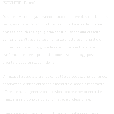
“SCEGLIERE il Futuro”.
Durante la visita, i ragazzi hanno potuto conoscere da vicino la nostra
realtà, esplorare i reparti produttivi e confrontarsi con le
diverse
professionalità
che ogni giorno contribuiscono alla crescita
dell’azienda
. Attraverso testimonianze dirette, esempi pratici e
momenti di interazione, gli studenti hanno scoperto come si
trasformano le idee in prodotti e come le scelte di oggi possano
diventare opportunità per il domani.
L’iniziativa ha suscitato grande curiosità e partecipazione: domande,
osservazioni e riflessioni hanno dimostrato quanto sia importante
offrire alle nuove generazioni occasioni concrete per orientarsi e
immaginare il proprio percorso formativo e professionale.
Siamo orgogliosi di aver contribuito anche quest’anno a questo