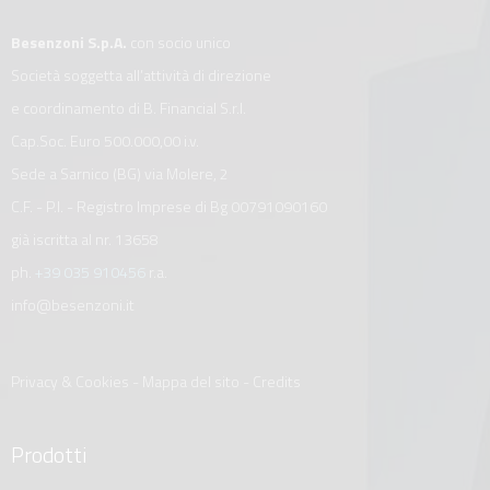
Besenzoni S.p.A.
con socio unico
Società soggetta all’attività di direzione
e coordinamento di B. Financial S.r.l.
Cap.Soc. Euro 500.000,00 i.v.
Sede a Sarnico (BG) via Molere, 2
C.F. - P.I. - Registro Imprese di Bg 00791090160
già iscritta al nr. 13658
ph.
+39 035 910456
r.a.
info@besenzoni.it
Privacy & Cookies
-
Mappa del sito
-
Credits
Prodotti