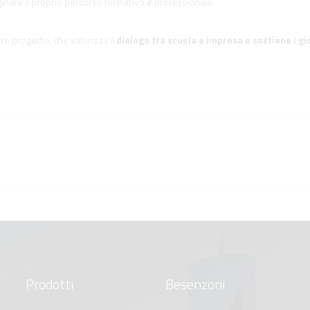
nare il proprio percorso formativo e professionale.
o progetto, che valorizza il
dialogo tra scuola e impresa e sostiene i gi
Prodotti
Besenzoni