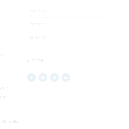
2021 (120)
2020 (100)
2019 (177)
 alla
ma
SOCIAL
nti di
 per il
ffrire alle