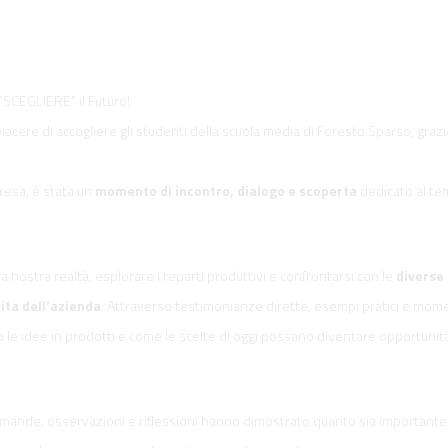
 “SCEGLIERE" il Futuro!
iacere di accogliere gli studenti della scuola media di Foresto Sparso, grazie
presa, è stata un
momento di incontro, dialogo e scoperta
dedicato al te
a nostra realtà, esplorare i reparti produttivi e confrontarsi con le
diverse
ita dell’azienda
. Attraverso testimonianze dirette, esempi pratici e mome
le idee in prodotti e come le scelte di oggi possano diventare opportunità
domande, osservazioni e riflessioni hanno dimostrato quanto sia importante o