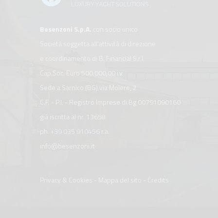
Besenzoni S.p.A.
con socio unico
Società soggetta all’attività di direzione
e coordinamento di B. Financial S.r.l.
Cap.Soc. Euro 500.000,00 i.v.
Sede a Sarnico (BG) via Molere, 2
C.F. - P.I. - Registro Imprese di Bg 00791090160
già iscritta al nr. 13658
ph.
+39 035 910456
r.a.
info@besenzoni.it
Privacy & Cookies
-
Mappa del sito
-
Credits