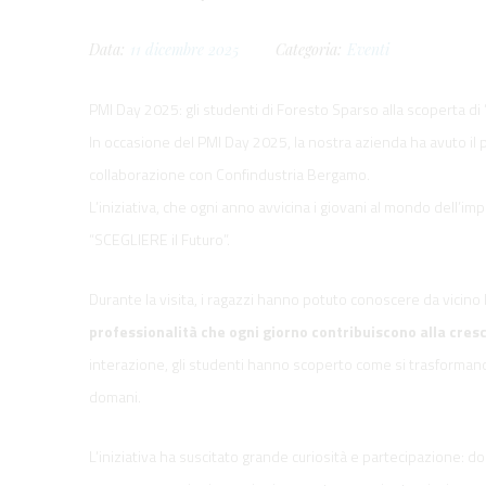
Data:
11
dicembre
2025
Categoria:
Eventi
PMI Day 2025: gli studenti di Foresto Sparso alla scoperta di
In occasione del PMI Day 2025, la nostra azienda ha avuto il p
collaborazione con Confindustria Bergamo.
L’iniziativa, che ogni anno avvicina i giovani al mondo dell’im
“SCEGLIERE il Futuro”.
Durante la visita, i ragazzi hanno potuto conoscere da vicino l
professionalità
che ogni giorno contribuiscono alla cresc
interazione, gli studenti hanno scoperto come si trasformano 
domani.
L’iniziativa ha suscitato grande curiosità e partecipazione: 