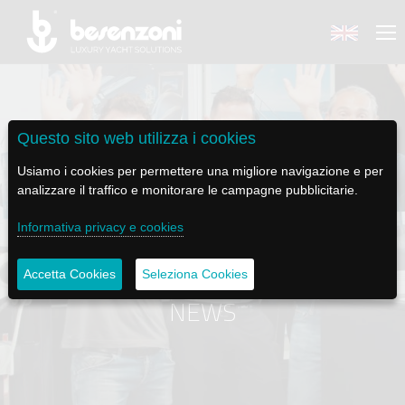
Questo sito web utilizza i cookies
BACK
BACK
BACK
BACK
BACK
Usiamo i cookies per permettere una migliore navigazione e per
analizzare il traffico e monitorare le campagne pubblicitarie.
BESENZONI
PRODOTTI
BE ELECTRIC
NEWS MEDIA
ASSISTENZA
Informativa privacy e cookies
AZIENDA
POLTRONE PILOTA
LAPASSERELLA
NEWS
TUTORIALS
Accetta Cookies
Seleziona Cookies
STORIA
BASI TAVOLO
LASCALA
VIDEO
MANUTENZIONE
NEWS
CODICE ETICO
PASSERELLE
IL SALPA ANCORA
SOCIAL
SOSTENIBILITÀ E CSR
GRU - MOVIMENTAZIONE PLANCETTA - VARO TENDER
ILTENDERLIFT