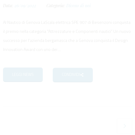
Data:
26/09/2022
Categoria:
Dicono di noi
Al Nautico di Genova LaScala elettrica SPE 907 di Besenzoni conquista
il premio nella categoria “Attrezzature e Componenti nautici” Un nuovo
successo per l’azienda bergamasca che a Genova conquista il Design
Innovation Award con uno dei ...
LEGGI NEWS
CONDIVIDI