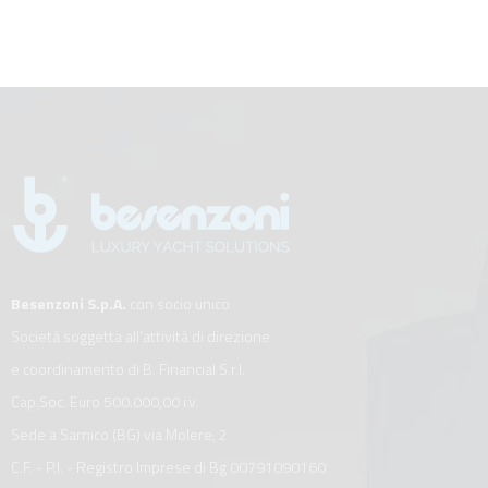
Besenzoni S.p.A.
con socio unico
Società soggetta all’attività di direzione
e coordinamento di B. Financial S.r.l.
Cap.Soc. Euro 500.000,00 i.v.
Sede a Sarnico (BG) via Molere, 2
C.F. - P.I. - Registro Imprese di Bg 00791090160