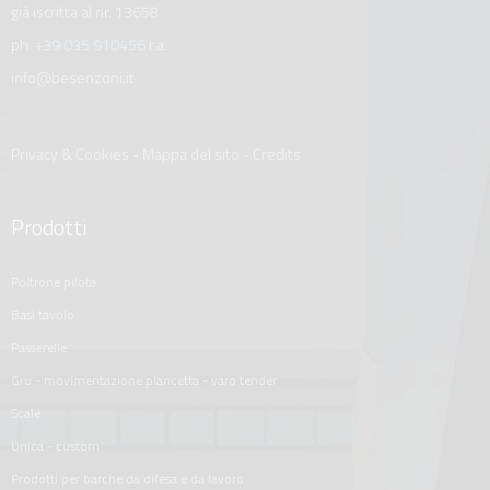
già iscritta al nr. 13658
ph.
+39 035 910456
r.a.
info@besenzoni.it
Privacy & Cookies
-
Mappa del sito
-
Credits
Prodotti
poltrone pilota
basi tavolo
passerelle
gru - movimentazione plancetta - varo tender
scale
unica - custom
prodotti per barche da difesa e da lavoro