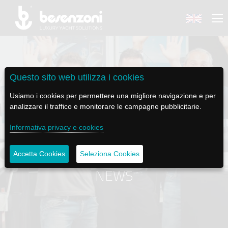
Questo sito web utilizza i cookies
BACK
BACK
BACK
BACK
BACK
Usiamo i cookies per permettere una migliore navigazione e per
analizzare il traffico e monitorare le campagne pubblicitarie.
BESENZONI
PRODOTTI
BE ELECTRIC
NEWS MEDIA
ASSISTENZA
Informativa privacy e cookies
AZIENDA
POLTRONE PILOTA
LAPASSERELLA
NEWS
TUTORIALS
Accetta Cookies
Seleziona Cookies
STORIA
BASI TAVOLO
LASCALA
VIDEO
MANUTENZIONE
NEWS
CODICE ETICO
PASSERELLE
IL SALPA ANCORA
SOCIAL
SOSTENIBILITÀ E CSR
GRU - MOVIMENTAZIONE PLANCETTA - VARO TENDER
ILTENDERLIFT