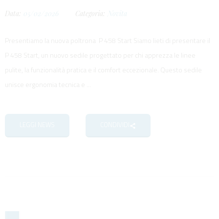
Data:
05/02/2026
Categoria:
Novita
Presentiamo la nuova poltrona P 458 Start Siamo lieti di presentare il
P 458 Start, un nuovo sedile progettato per chi apprezza le linee
pulite, la funzionalità pratica e il comfort eccezionale. Questo sedile
unisce ergonomia tecnica e ...
LEGGI NEWS
CONDIVIDI