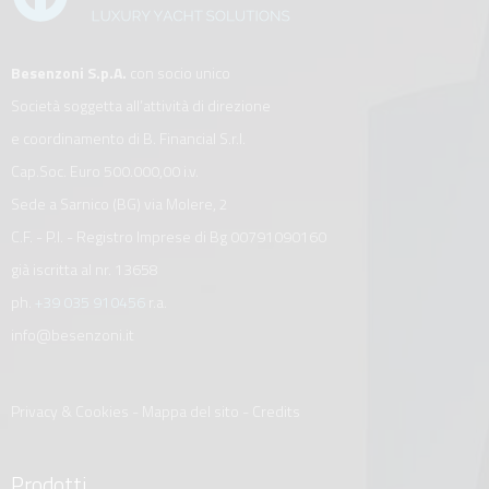
Besenzoni S.p.A.
con socio unico
Società soggetta all’attività di direzione
e coordinamento di B. Financial S.r.l.
Cap.Soc. Euro 500.000,00 i.v.
Sede a Sarnico (BG) via Molere, 2
C.F. - P.I. - Registro Imprese di Bg 00791090160
già iscritta al nr. 13658
ph.
+39 035 910456
r.a.
info@besenzoni.it
Privacy & Cookies
-
Mappa del sito
-
Credits
Prodotti