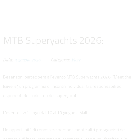
MTB Superyachts 2026:
Data:
3
giugno
2026
Categoria:
Fiere
Besenzoni parteciperà all'evento MTB Superyachts 2026: "Meet the
Buyers", un programma di incontri individuali tra responsabili ed
esponenti dell'industria dei superyacht.
L'evento avrà luogo dal 10 al 13 giugno a Malta.
Un'opportunità di conoscere personalmente altri protagonisti del
settore e di instaurare rapporti commerciali con nuovi fornitori e/o