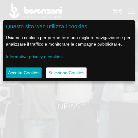
Questo sito web utilizza i cookies
Usiamo i cookies per permettere una migliore navigazione e per
analizzare il traffico e monitorare le campagne pubblicitarie.
BACK
BACK
BACK
BACK
BACK
Informativa privacy e cookies
BESENZONI
PRODOTTI
BE ELECTRIC
NEWS MEDIA
ASSISTENZA
Accetta Cookies
Seleziona Cookies
AZIENDA
POLTRONE PILOTA
LAPASSERELLA
NEWS
TUTORIALS
CODICE ETICO
BASI TAVOLO
LASCALA
VIDEO
MANUTENZIONE
NEWS
SOSTENIBILITÀ E CSR
PASSERELLE
IL SALPA ANCORA
SOCIAL
STORIA
GRU - MOVIMENTAZIONE PLANCETTA - VARO TENDER
ILTENDERLIFT