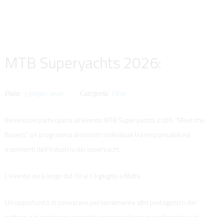
MTB Superyachts 2026:
Data:
3
giugno
2026
Categoria:
Fiere
Besenzoni parteciperà all'evento MTB Superyachts 2026: "Meet the
Buyers", un programma di incontri individuali tra responsabili ed
esponenti dell'industria dei superyacht.
L'evento avrà luogo dal 10 al 13 giugno a Malta.
Un'opportunità di conoscere personalmente altri protagonisti del
settore e di instaurare rapporti commerciali con nuovi fornitori e/o