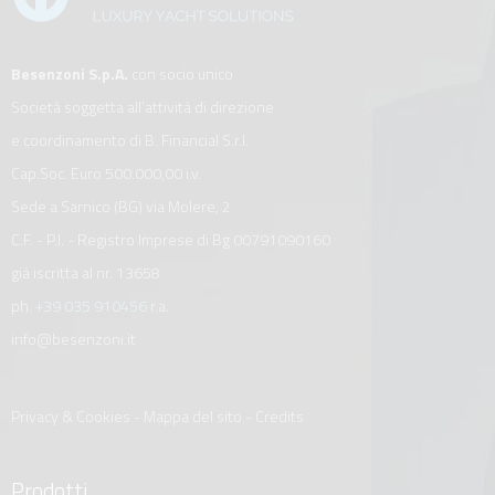
Besenzoni S.p.A.
con socio unico
Società soggetta all’attività di direzione
e coordinamento di B. Financial S.r.l.
Cap.Soc. Euro 500.000,00 i.v.
Sede a Sarnico (BG) via Molere, 2
C.F. - P.I. - Registro Imprese di Bg 00791090160
già iscritta al nr. 13658
ph.
+39 035 910456
r.a.
info@besenzoni.it
Privacy & Cookies
-
Mappa del sito
-
Credits
Prodotti