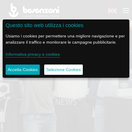
Questo sito web utilizza i cookies
Usiamo i cookies per permettere una migliore navigazione e per
analizzare il traffico e monitorare le campagne pubblicitarie.
BACK
BACK
BACK
BACK
BACK
Informativa privacy e cookies
BESENZONI
PRODOTTI
BE ELECTRIC
NEWS MEDIA
ASSISTENZA
Accetta Cookies
Seleziona Cookies
AZIENDA
POLTRONE PILOTA
LAPASSERELLA
NEWS
TUTORIALS
CODICE ETICO
BASI TAVOLO
LASCALA
VIDEO
MANUTENZIONE
NEWS
SOSTENIBILITÀ E CSR
PASSERELLE
IL SALPA ANCORA
SOCIAL
STORIA
GRU - MOVIMENTAZIONE PLANCETTA - VARO TENDER
ILTENDERLIFT