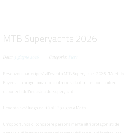
MTB Superyachts 2026:
Data:
3
giugno
2026
Categoria:
Fiere
Besenzoni parteciperà all'evento MTB Superyachts 2026: "Meet the
Buyers", un programma di incontri individuali tra responsabili ed
esponenti dell'industria dei superyacht.
L'evento avrà luogo dal 10 al 13 giugno a Malta.
Un'opportunità di conoscere personalmente altri protagonisti del
settore e di instaurare rapporti commerciali con nuovi fornitori e/o