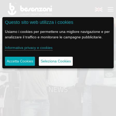
Questo sito web utilizza i cookies
Usiamo i cookies per permettere una migliore navigazione e per
analizzare il traffico e monitorare le campagne pubblicitarie.
BACK
BACK
BACK
BACK
BACK
Informativa privacy e cookies
BESENZONI
PRODOTTI
BE ELECTRIC
NEWS MEDIA
ASSISTENZA
Accetta Cookies
Seleziona Cookies
AZIENDA
POLTRONE PILOTA
LAPASSERELLA
NEWS
TUTORIALS
CODICE ETICO
BASI TAVOLO
LASCALA
VIDEO
MANUTENZIONE
NEWS
SOSTENIBILITÀ E CSR
PASSERELLE
IL SALPA ANCORA
SOCIAL
STORIA
GRU - MOVIMENTAZIONE PLANCETTA - VARO TENDER
ILTENDERLIFT