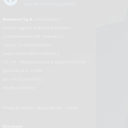
Besenzoni S.p.A.
con socio unico
Società soggetta all’attività di direzione
e coordinamento di B. Financial S.r.l.
Cap.Soc. Euro 500.000,00 i.v.
Sede a Sarnico (BG) via Molere, 2
C.F. - P.I. - Registro Imprese di Bg 00791090160
già iscritta al nr. 13658
ph.
+39 035 910456
r.a.
info@besenzoni.it
Privacy & Cookies
-
Mappa del sito
-
Credits
Prodotti