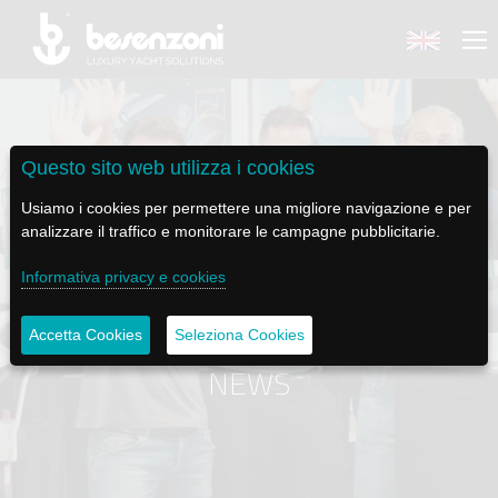
Questo sito web utilizza i cookies
BACK
BACK
BACK
BACK
BACK
Usiamo i cookies per permettere una migliore navigazione e per
analizzare il traffico e monitorare le campagne pubblicitarie.
BESENZONI
PRODOTTI
BE ELECTRIC
NEWS MEDIA
ASSISTENZA
Informativa privacy e cookies
AZIENDA
POLTRONE PILOTA
LAPASSERELLA
NEWS
TUTORIALS
Accetta Cookies
Seleziona Cookies
STORIA
BASI TAVOLO
LASCALA
VIDEO
MANUTENZIONE
NEWS
CODICE ETICO
PASSERELLE
IL SALPA ANCORA
SOCIAL
SOSTENIBILITÀ E CSR
GRU - MOVIMENTAZIONE PLANCETTA - VARO TENDER
ILTENDERLIFT