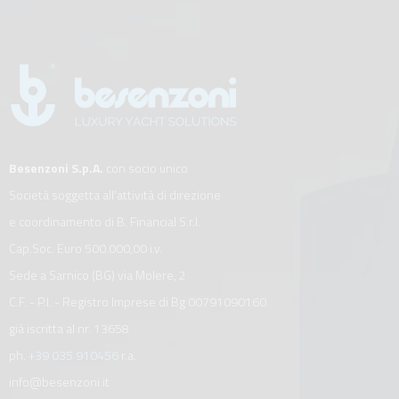
Besenzoni S.p.A.
con socio unico
Società soggetta all’attività di direzione
e coordinamento di B. Financial S.r.l.
Cap.Soc. Euro 500.000,00 i.v.
Sede a Sarnico (BG) via Molere, 2
C.F. - P.I. - Registro Imprese di Bg 00791090160
già iscritta al nr. 13658
ph.
+39 035 910456
r.a.
info@besenzoni.it