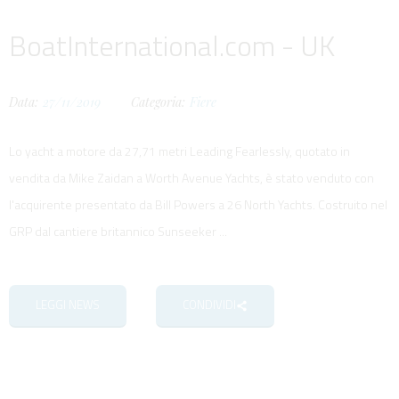
BoatInternational.com - UK
Data:
27/11/2019
Categoria:
Fiere
Lo yacht a motore da 27,71 metri Leading Fearlessly, quotato in
vendita da Mike Zaidan a Worth Avenue Yachts, è stato venduto con
l'acquirente presentato da Bill Powers a 26 North Yachts. Costruito nel
GRP dal cantiere britannico Sunseeker ...
LEGGI NEWS
CONDIVIDI